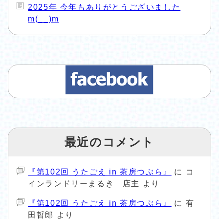
2025年 今年もありがとうございました
m(__)m
最近のコメント
『第102回 うたごえ in 茶房つぶら』
に
コ
インランドリーまるき 店主
より
『第102回 うたごえ in 茶房つぶら』
に
有
田哲郎
より