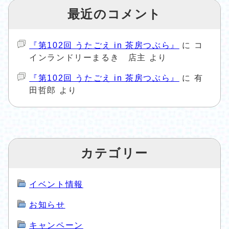
最近のコメント
『第102回 うたごえ in 茶房つぶら』
に
コ
インランドリーまるき 店主
より
『第102回 うたごえ in 茶房つぶら』
に
有
田哲郎
より
カテゴリー
イベント情報
お知らせ
キャンペーン