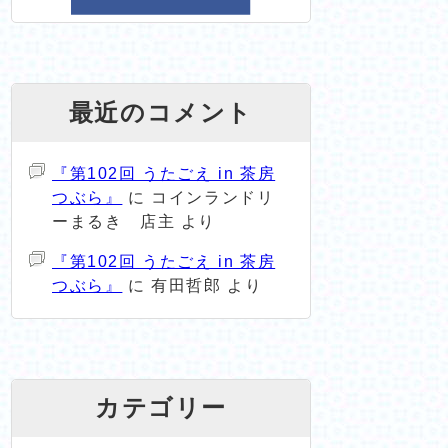
最近のコメント
『第102回 うたごえ in 茶房
つぶら』
に
コインランドリ
ーまるき 店主
より
『第102回 うたごえ in 茶房
つぶら』
に
有田哲郎
より
カテゴリー