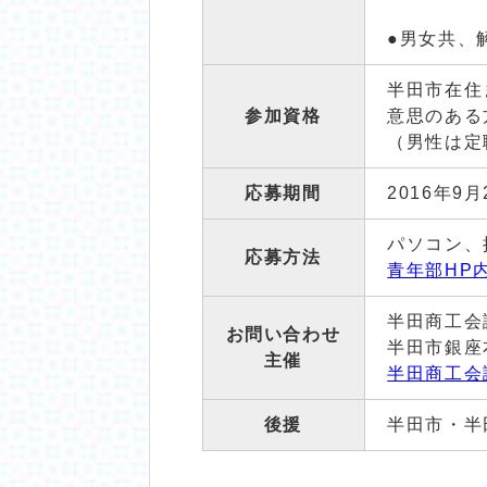
●男女共、
半田市在住
参加資格
意思のある
（男性は定
応募期間
2016年9
パソコン、
応募方法
青年部HP
半田商工会
お問い合わせ
半田市銀座本町
主催
半田商工会
後援
半田市・半