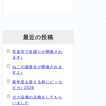
最近の投稿
常楽寺で盆踊りが開催され
ます♪
ねこの譲渡会が開催されま
すよ♪
新年度を迎える前にピッカ
ピカ♪ 2026
ガス設備の点検をしてもら
いました