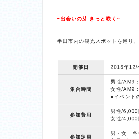
~出会いの芽 きっと咲く~
半田市内の観光スポットを巡り
開催日
2016年12
男性/AM9
集合時間
女性/AM9
●イベント
男性/6,00
参加費用
女性/4,00
男・女 各
参加定員