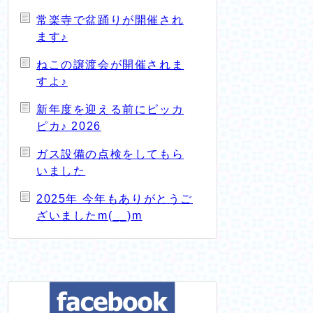
常楽寺で盆踊りが開催され
ます♪
ねこの譲渡会が開催されま
すよ♪
新年度を迎える前にピッカ
ピカ♪ 2026
ガス設備の点検をしてもら
いました
2025年 今年もありがとうご
ざいましたm(__)m