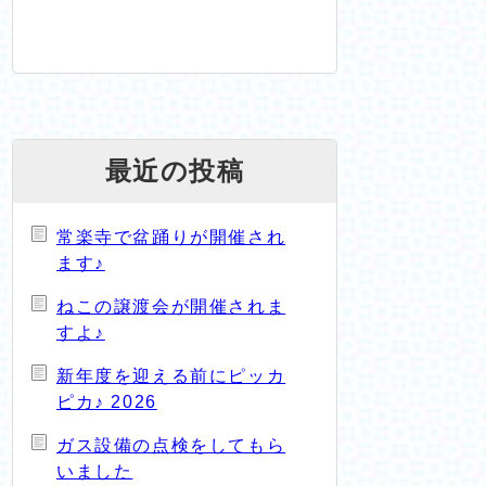
最近の投稿
常楽寺で盆踊りが開催され
ます♪
ねこの譲渡会が開催されま
すよ♪
新年度を迎える前にピッカ
ピカ♪ 2026
ガス設備の点検をしてもら
いました