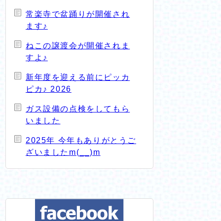
常楽寺で盆踊りが開催され
ます♪
ねこの譲渡会が開催されま
すよ♪
新年度を迎える前にピッカ
ピカ♪ 2026
ガス設備の点検をしてもら
いました
2025年 今年もありがとうご
ざいましたm(__)m