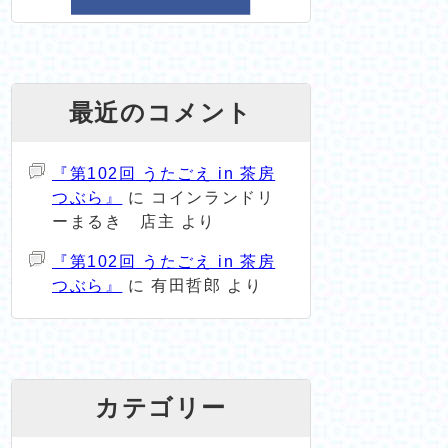
最近のコメント
『第102回 うたごえ in 茶房
つぶら』
に
コインランドリ
ーまるき 店主
より
『第102回 うたごえ in 茶房
つぶら』
に
有田哲郎
より
カテゴリー